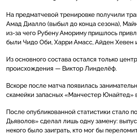
На предматчевой тренировке получили трав
Амад Диалло (выбыл до конца сезона), Майн
из-за чего Рубену Амориму пришлось привл
были Чидо Оби, Харри Амасс, Айден Хевен и
Из основного состава остался только цент
происхождения — Виктор Линделёф.
Вскоре после матча появилась занимательн
скамейки запасных «Манчестер Юнайтед» в 
После опубликованной статистики стало п
Дьяволов» сделал лишь одну замену: выпус
некого было заиграть, кто мог бы переломи