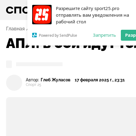
Разрешите сайту sport25.pro
отправлять вам уведомления на
рабочий стол
Главная
Новости
Футбол
АПЛ: в бой идут тольк
Запретить
Раз
Powered by SendPulse
АПЛ: в бой идут т
Автор:
Глеб Жуласов
17 февраля 2025 г., 23:31
Спорт 25