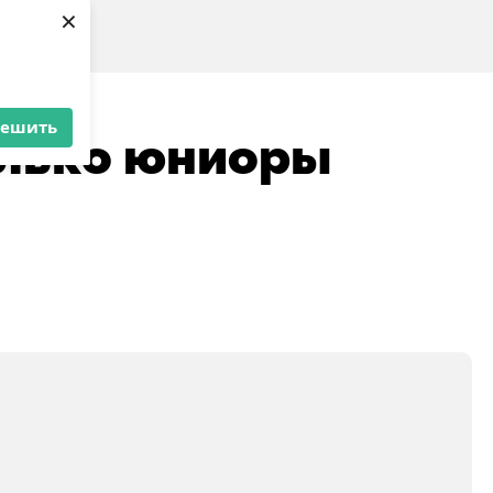
×
о юниоры
решить
олько юниоры