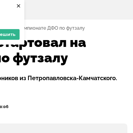
×
овал на чемпионате ДФО по футзалу
решить
стартовал на
о футзалу
ников из Петропавловска-Камчатского.
00:06