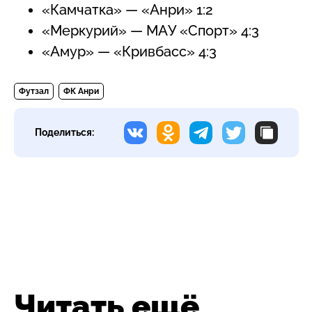
«Камчатка» — «Анри» 1:2
«Меркурий» — МАУ «Спорт» 4:3
«Амур» — «Кривбасс» 4:3
Футзал
ФК Анри
Поделиться:
Читать ещё