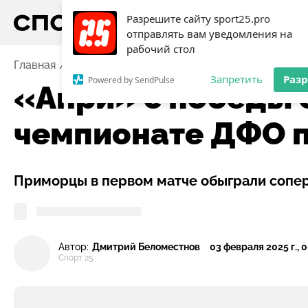
Разрешите сайту sport25.pro
отправлять вам уведомления на
рабочий стол
Главная
Новости
Футзал
«Анри» с победы старт
Запретить
Раз
Powered by SendPulse
«Анри» с победы 
чемпионате ДФО п
Приморцы в первом матче обыграли сопер
Автор:
Дмитрий Беломестнов
03 февраля 2025 г., 
Спорт 25