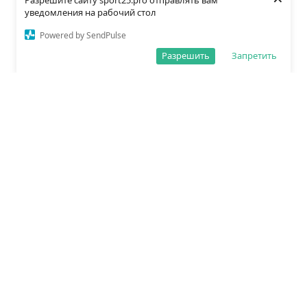
Разрешите сайту sport25.pro отправлять вам
уведомления на рабочий стол
Powered by SendPulse
Разрешить
Запретить
О редакции
Политика обработки данных
Правила сайта