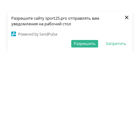
×
Разрешите сайту sport25.pro отправлять вам
уведомления на рабочий стол
Powered by SendPulse
Разрешить
Запретить
О редакции
Политика обработки данных
Правила сайта