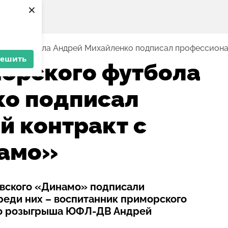
×
ого футбола Андрей Михайленко подписал профессиона
решить
орского футбола
ко подписал
 контракт с
амо»
овского «Динамо» подписали
реди них – воспитанник приморского
го розыгрыша ЮФЛ-ДВ Андрей