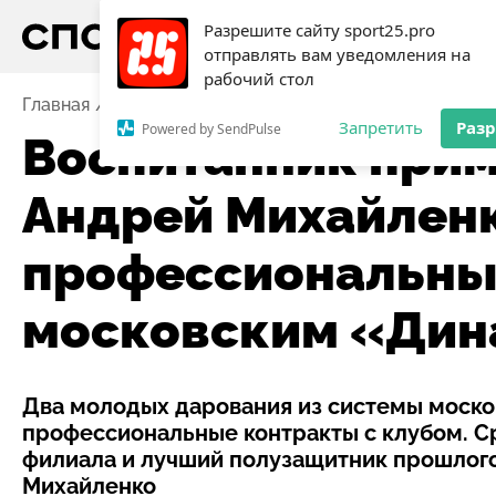
Разрешите сайту sport25.pro
отправлять вам уведомления на
рабочий стол
Главная
Новости
Футбол
Воспитанник приморск
Запретить
Раз
Powered by SendPulse
Воспитанник прим
Андрей Михайлен
профессиональный
московским «Дин
Два молодых дарования из системы моск
профессиональные контракты с клубом. С
филиала и лучший полузащитник прошло
Михайленко