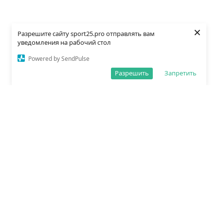
×
Разрешите сайту sport25.pro отправлять вам
уведомления на рабочий стол
Powered by SendPulse
Разрешить
Запретить
О редакции
Политика обработки данных
Правила сайта