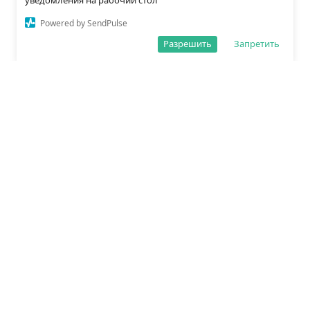
уведомления на рабочий стол
Powered by SendPulse
Разрешить
Запретить
О редакции
Политика обработки данных
Правила сайта